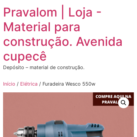
Ir
Pravalom | Loja -
para
o
Material para
conteúdo
construção. Avenida
cupecê
Depósito – material de construção.
Início
/
Elétrica
/ Furadeira Wesco 550w