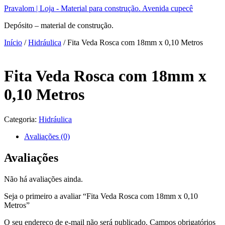
Ir
Pravalom | Loja - Material para construção. Avenida cupecê
para
Depósito – material de construção.
o
conteúdo
Início
/
Hidráulica
/ Fita Veda Rosca com 18mm x 0,10 Metros
Fita Veda Rosca com 18mm x
0,10 Metros
Categoria:
Hidráulica
Avaliações (0)
Avaliações
Não há avaliações ainda.
Seja o primeiro a avaliar “Fita Veda Rosca com 18mm x 0,10
Metros”
O seu endereço de e-mail não será publicado.
Campos obrigatórios