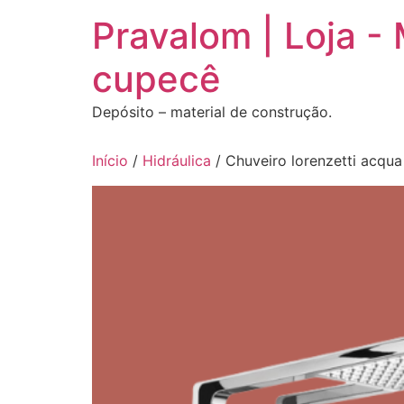
Ir
Pravalom | Loja -
para
o
cupecê
conteúdo
Depósito – material de construção.
Início
/
Hidráulica
/ Chuveiro lorenzetti acqua