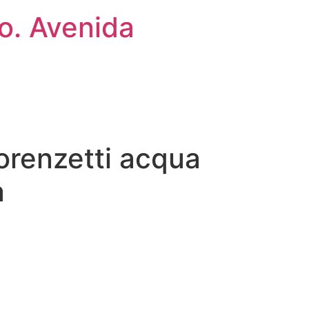
ão. Avenida
orenzetti acqua
a