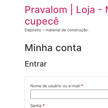
Ir
Pravalom | Loja -
para
o
cupecê
conteúdo
Depósito – material de construção.
Minha conta
Entrar
Obrigatório
Nome de usuário ou e-mail
*
Obrigatório
Senha
*