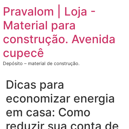
Ir
Pravalom | Loja -
para
o
Material para
conteúdo
construção. Avenida
cupecê
Depósito – material de construção.
Dicas para
economizar energia
em casa: Como
reduzir sua conta de